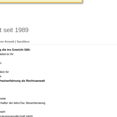
 seit 1989
er-Anwalt
|
Syndikus
die ins Gewicht fällt:
bel ist Ihr
n.
ist)
für
n
Praxiserfahrung als Rechtsanwalt
sowie
hafter der AdvoTax Steuerberatung
 mbH
ratungsgesellschaft mbH).