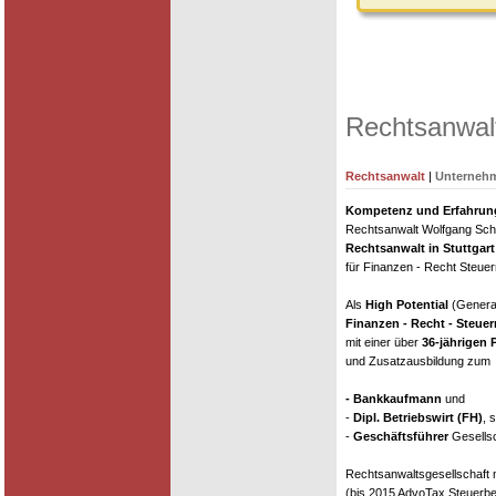
Rechtsanwalt
Rechtsanwalt
|
Unternehm
Kompetenz und Erfahrung 
Rechtsanwalt Wolfgang Schie
Rechtsanwalt in Stuttgart
für Finanzen - Recht Steuer
Als
High Potential
(General
Finanzen - Recht - Steuer
mit einer über
36-jährigen 
und Zusatzausbildung zum
- Bankkaufmann
und
-
Dipl. Betriebswirt (FH)
, 
-
Geschäftsführer
Gesellsc
Rechtsanwaltsgesellschaft
(bis 2015 AdvoTax Steuerbe