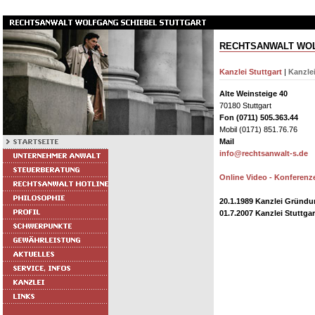
RECHTSANWALT WOL
Kanzlei Stuttgart
|
Kanzle
Alte Weinsteige 40
70180 Stuttgart
Fon (0711) 505.363.44
Mobil (0171) 851.76.76
Mail
info@rechtsanwalt-s.de
Online Video - Konferenz
20.1.1989 Kanzlei Gründ
01.7.2007 Kanzlei Stuttga