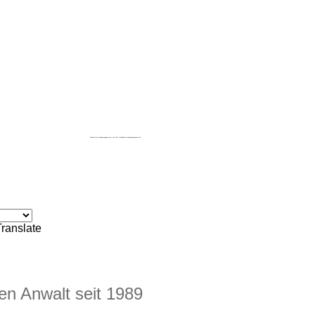
Powered by
Googlemapsgenerator.com/zh/
&
flughafen brandenburgparken.de
Translate
en Anwalt seit 1989