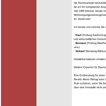
Als Rechtsanwalt mit Ausbi
bin ich Ihr kompetenter An
Seit 1989 betreue, berate un
Wohnungseigentümergemeins
Ihr Vorteil sein!
Ich berate und vertrete Sie
-
Kauf
(Prüfung Kaufvertrag
und wirtschaftlichen Gesich
-
Bestand
(Prüfung Miet/Pa
usw.)
-
Verkauf
(Beratung Ablösung
Detailinformationen erhalten
Weitere Experten für Baure
Eine Erstberatung für einen
Bereits dieser Betrag kann S
Ruin schützen, wenn Sie beis
über eine Immobilie nicht un