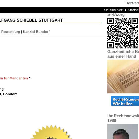
Textver
Sie sind hier:
Startse
S-RA.org
FGANG SCHIEBEL STUTTGART
i Rottenburg
|
Kanzlei Bondorf
Ganzheitliche B
aus einer Hand
en für Mandanten
*
ung
rt, Bondorf
Ihr Rechtsanwalt 
1989