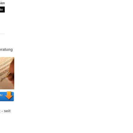
sion
ite
eratung
- seit