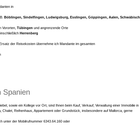
danten in
.B.
Böblingen, Sindelfingen, Ludwigsburg, Esslingen, Göppingen, Aalen, Schwäbisch
n Vororten,
Tübingen
und angrenzende Orte
nschließlich
Herrenberg
 Ersatz der Reisekosten übernehme ich Mandante im gesamten
n
n Spanien
bel, sowie ein Kollege vor Ort, sind Ihnen beim Kauf, Verkauf, Verwaltung einer Immobilie in
lla, Chalet, Reihenhaus, Appartement oder Grundstück, insbesondere auf Mallorca, gerne
ich unter der Mobilrufnummer 6343.64.160 oder