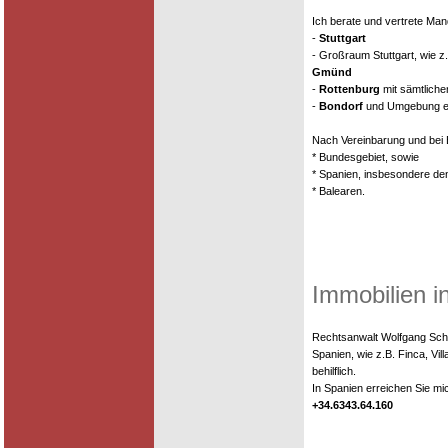
Ich berate und vertrete Man
-
Stuttgart
- Großraum Stuttgart, wie z
Gmünd
-
Rottenburg
mit sämtliche
-
Bondorf
und Umgebung ei
Nach Vereinbarung und bei
* Bundesgebiet, sowie
* Spanien, insbesondere de
* Balearen.
Immobilien i
Rechtsanwalt Wolfgang Schie
Spanien, wie z.B. Finca, Vi
behilflich.
In Spanien erreichen Sie m
+34.6343.64.160