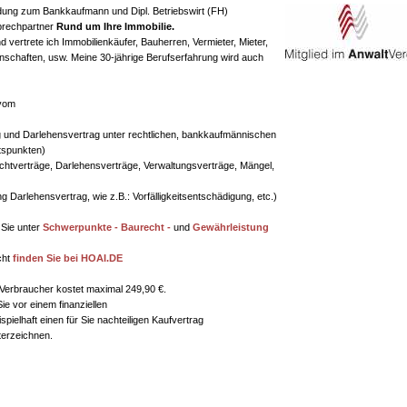
ldung zum Bankkaufmann und Dipl. Betriebswirt (FH)
sprechpartner
Rund um Ihre Immobilie.
d vertrete ich Immobilienkäufer, Bauherren, Vermieter, Mieter,
chaften, usw. Meine 30-jährige Berufserfahrung wird auch
 vom
 und Darlehensvertrag unter rechtlichen, bankkaufmännischen
tspunkten)
chtverträge, Darlehensverträge, Verwaltungsverträge, Mängel,
 Darlehensvertrag, wie z.B.: Vorfälligkeitsentschädigung, etc.)
 Sie unter
Schwerpunkte - Baurecht -
und
Gewährleistung
cht
finden Sie bei HOAI.DE
 Verbraucher kostet maximal 249,90 €.
ie vor einem finanziellen
pielhaft einen für Sie nachteiligen Kaufvertrag
terzeichnen.